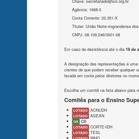
Chave: secretariado@soi.org.br
Agência: 1668-3
Conta Corrente: 23.351-X
Titular: União Norte-riograndense dos
CNPJ: 08.109.246/0001-08
Em caso de desistência até o dia
19 de 
A designação das representações é uma f
cientes de que podem receber qualquer u
levada em conta pelos diretores no mome
Escolha um comitê na lista abaixo para re
Comitês para o Ensino Supe
ACNUDH
LOTADO
ASEAN
LOTADO
CII
OK
CORTE-IDH
LOTADO
TESL
LOTADO
WHO
LOTADO