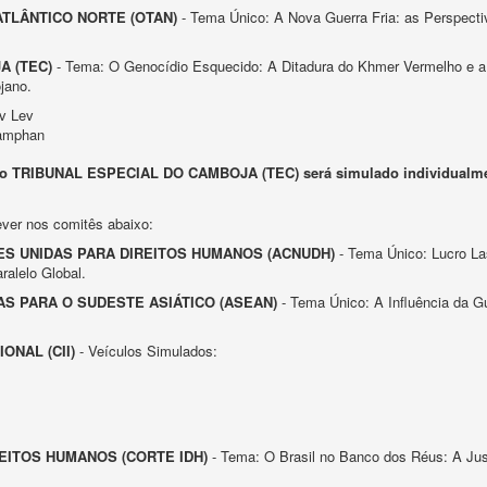
TLÂNTICO NORTE (OTAN)
- Tema Único: A Nova Guerra Fria: as Perspecti
A (TEC)
- Tema: O Genocídio Esquecido: A Ditadura do Khmer Vermelho e a J
jano.
v Lev
Samphan
 o TRIBUNAL ESPECIAL DO CAMBOJA (TEC) será simulado individualm
ever nos comitês abaixo:
S UNIDAS PARA DIREITOS HUMANOS (ACNUDH)
- Tema Único: Lucro La
alelo Global.
S PARA O SUDESTE ASIÁTICO (ASEAN)
- Tema Único: A Influência da Gu
ONAL (CII)
- Veículos Simulados:
EITOS HUMANOS (CORTE IDH)
- Tema: O Brasil no Banco dos Réus: A Ju