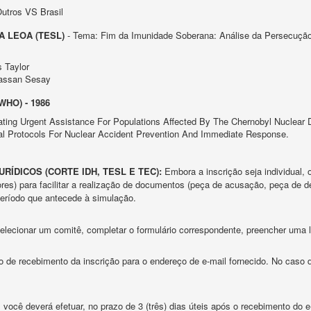
utros VS Brasil
A LEOA (TESL)
- Tema: Fim da Imunidade Soberana: Análise da Persecução d
 Taylor
Hassan Sesay
HO) - 1986
ating Urgent Assistance For Populations Affected By The Chernobyl Nuclear D
onal Protocols For Nuclear Accident Prevention And Immediate Response.
ÍDICOS (CORTE IDH, TESL E TEC):
Embora a inscrição seja individual, 
es) para facilitar a realização de documentos (peça de acusação, peça de 
período que antecede à simulação.
 selecionar um comitê, completar o formulário correspondente, preencher uma
 de recebimento da inscrição para o endereço de e-mail fornecido. No caso de
 você deverá efetuar, no prazo de 3 (três) dias úteis após o recebimento do e