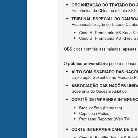
ORGANIZAÇÃO DO TRATADO DO A
Econômica da China no século XXI.
TRIBUNAL ESPECIAL DO CAMBOJ
Responsabilização do Estado Cambo
Caso A: Promotoria VS Kang Ke
Caso B: Promotoria VS Khieu 
OBS.:
dos comitês assinalados,
apenas
O
público universitário
poderá se inscr
ALTO COMISSARIADO DAS NAÇÕE
Exploração Sexual como Mercado Par
ASSOCIAÇÃO DAS NAÇÕES UNIDA
Soberania do Sudeste Asiático.
COMITÊ DE IMPRENSA INTERNACI
BrasildeFato (Impresso)
Capricho (Mídias)
Profissão Repórter (Web TV)
CORTE INTERAMERICANA DE DIR
Caso A: Família Paiva VS Brasil